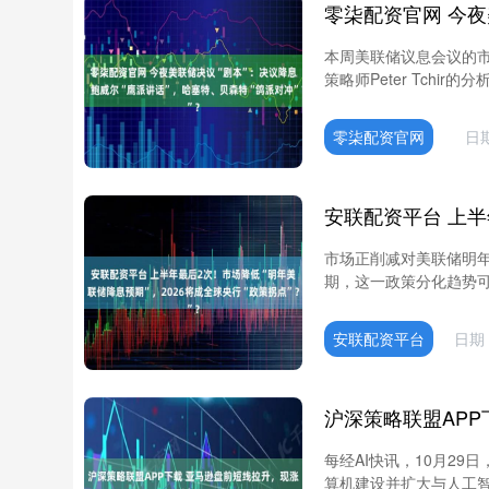
本周美联储议息会议的市场预
策略师Peter Tchir的分析
零柒配资官网
日期
市场正削减对美联储明
期，这一政策分化趋势可能
安联配资平台
日期：
每经AI快讯，10月2
算机建设并扩大与人工智能公