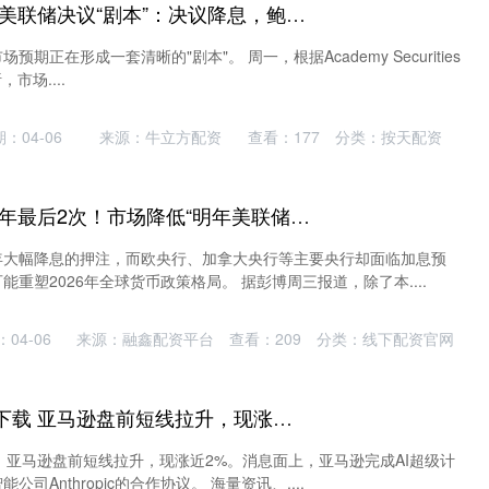
零柒配资官网 今夜美联储决议“剧本”：决议降息，鲍威尔“鹰派讲话”，哈塞特、贝森特“鸽派对冲”？
期正在形成一套清晰的"剧本"。 周一，根据Academy Securities
，市场....
：04-06
来源：牛立方配资
查看：
177
分类：
按天配资
安联配资平台 上半年最后2次！市场降低“明年美联储降息预期”，2026将成全球央行“政策拐点”？
年大幅降息的押注，而欧央行、加拿大央行等主要央行却面临加息预
重塑2026年全球货币政策格局。 据彭博周三报道，除了本....
04-06
来源：融鑫配资平台
查看：
209
分类：
线下配资官网
沪深策略联盟APP下载 亚马逊盘前短线拉升，现涨近2%
9日，亚马逊盘前短线拉升，现涨近2%。消息面上，亚马逊完成AI超级计
司Anthropic的合作协议。 海量资讯、....