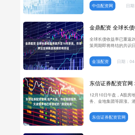
中信配资网
日期：
全球长债收益率已重返2
策周期即将终结的共识日
金顶配资
日期：04-
12月10日午盘，A股
务、金地集团等跟涨。港
东信证券配资官网