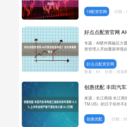
18配资官网
日期：0
好点点配资官网 A
专题：AI硬件两融压力
资管理人开始重新审视自
好点点配资官网
查看：
61
分类：
倍加
来源：长江商报 长江商
TM.US）的日子却并不
创惠优配
日期：08