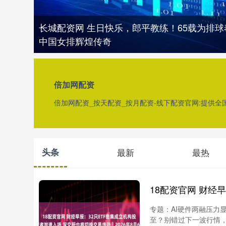
长城配资网 生日快乐，郎平教练！65载为排
中国女排辉煌传奇
倍加网配资
倍加网配资_按天配资_按月配资-线下配资官网:提供
头条
最新
最热
专题：AI硬件两融压力
至？别错过下一波行情，开