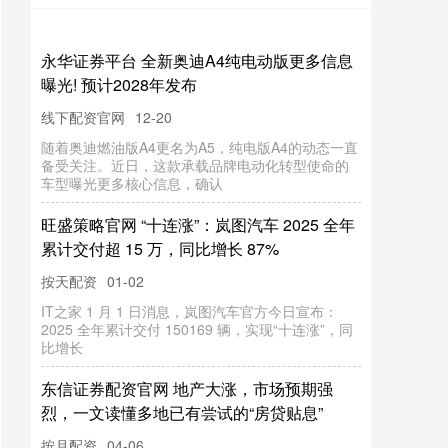
永华证券平台 全新奥迪A4纯电动版更多信息
曝光! 预计2028年发布
线下配资官网
12-20
随着奥迪燃油版A4更名为A5，纯电版A4的动态一直
备受关注。近日，这款承载品牌电动化转型使命的
车型曝光更多核心信息，确认
旺盛策略官网 “十连涨”：岚图汽车 2025 全年
累计交付超 15 万，同比增长 87%
按天配资
01-02
IT之家 1 月 1 日消息，岚图汽车官方今日宣布：
2025 全年累计交付 150169 辆，实现“十连涨”，同
比增长
东信证券配资官网 地产大涨，市场预期强
烈，一文读懂多地已有尝试的“房贷贴息”
按月配资
04-06