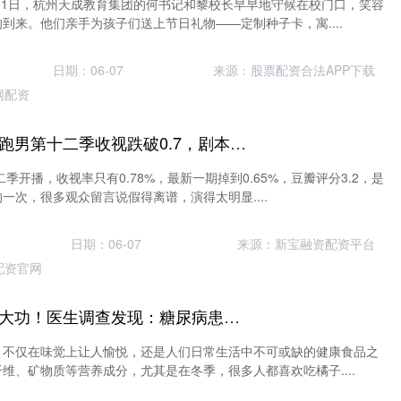
月1日，杭州天成教育集团的何书记和黎校长早早地守候在校门口，笑容
到来。他们亲手为孩子们送上节日礼物——定制种子卡，寓....
日期：06-07
来源：股票配资合法APP下载
网配资
鸿岳配资APP下载 跑男第十二季收视跌破0.7，剧本痕迹太重观众不买账
二季开播，收视率只有0.78%，最新一期掉到0.65%，豆瓣评分3.2，是
一次，很多观众留言说假得离谱，演得太明显....
日期：06-07
来源：新宝融资配资平台
配资官网
中信配资网 橘子立大功！医生调查发现：糖尿病患者常吃橘子，或有5大好处
，不仅在味觉上让人愉悦，还是人们日常生活中不可或缺的健康食品之
纤维、矿物质等营养成分，尤其是在冬季，很多人都喜欢吃橘子....