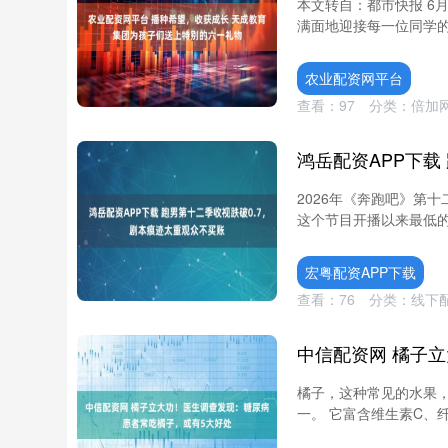
本文转自：都市快报 6
满面地迎接每一位同学的
农业配资网平台
查看：
97
分类：
倍加
2026年《奔跑吧》第十
这个节目开播以来最低的
宏粤配资APP下载
查看：
76
分类：
线下
橘子，这种常见的水果
一。 它富含维生素C、