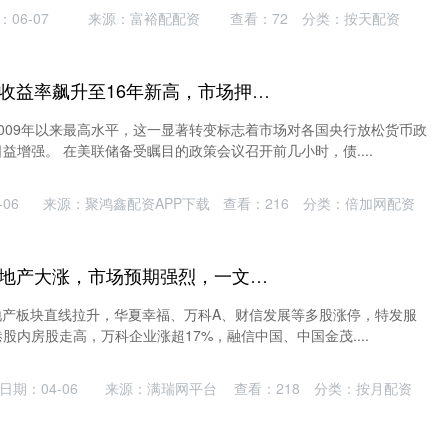
06-07
来源：富裕配配资
查看：
72
分类：
按天配资
金鼎配资 全球长债收益率飙升至16年新高，市场押注全球降息周期即将终结
009年以来最高水平，这一显著转变标志着市场对各国央行放松货币政
益增强。 在美联储备受瞩目的政策会议召开前几小时，债....
06
来源：聚鸿鑫配资APP下载
查看：
216
分类：
倍加网配资
东信证券配资官网 地产大涨，市场预期强烈，一文读懂多地已有尝试的“房贷贴息”
房地产板块直线拉升，华夏幸福、万科A、财信发展等多股涨停，特发服
股内房股走高，万科企业涨超17%，融信中国、中国金茂....
日期：04-06
来源：满瑞网平台
查看：
218
分类：
按月配资