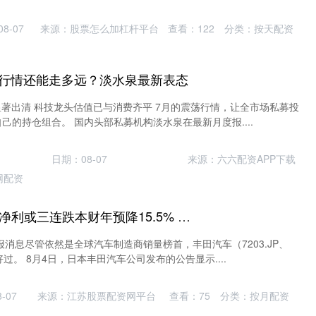
8-07
来源：股票怎么加杠杆平台
查看：
122
分类：
按天配资
I行情还能走多远？淡水泉最新表态
显著出清 科技龙头估值已与消费齐平 7月的震荡行情，让全市场私募投
己的持仓组合。 国内头部私募机构淡水泉在最新月度报....
日期：08-07
来源：六六配资APP下载
网配资
创惠优配 丰田汽车净利或三连跌本财年预降15.5% 上半年全球产销下滑在华少卖14.3万辆
报消息尽管依然是全球汽车制造商销量榜首，丰田汽车（7203.JP、
好过。 8月4日，日本丰田汽车公司发布的公告显示....
-07
来源：江苏股票配资网平台
查看：
75
分类：
按月配资