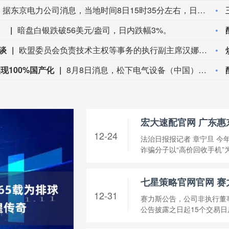
据东京电力公司消息，当地时间8日15时35分左右，日本福岛第一核电站5号、6号机组服务建筑3、4层的火灾报警器发生启动。东京电力公司于当天16时01分向双叶消防本部报警。随后，消防部门赶赴现场确认，但未发现明火或冒烟。事件对核电站厂区设备没有造成影响，监测点以及厂区边界的尘埃监测仪等所测得的放射线量也未发现异常。（央视新闻）
。
暗盘白银跌破56美元/盎司，日内跌幅3%。
谈
欧盟委员会负责技术主权等事务的执行副主席汉娜·维尔库宁7日在社交媒体上表示，欧盟委员会当天就西班牙飞地休达局势约谈短视频平台TikTok和美国元公司（Meta），要求平台在危机期间加强内容监测并采取果断措施。 维尔库宁在社交媒体平台X上说，在危机情况下，社交媒体平台必须果断采取行动，维护数字空间完整性。她表示，平台应加强对相关内容的监测，并强化与事实核查机构的合作。 休达位于非洲西北部、直布罗陀海峡附近的地中海沿岸，与摩洛哥接壤。日前，大批非法移民从摩洛哥方向进入休达，引发近年来西班牙最严重的边境移民危机。 据德新社等媒体报道，一些进入休达的非法移民表示，他们此前从社交媒体获悉所谓“边境开放”“休达将提供住宿”以及“进入休达后可继续前往西班牙本土”等信息。 休达危机也引发了欧盟内部围绕外部边境管控和移民政策的新一轮争议。维尔库宁表示，欧盟委员会将于10日继续跟进相关情况。(新华社)
现100%国产化
8月8日消息，松下电气设备（中国）有限公司电材营销本部长丁正刚称，松下EW智能模块的产品，已实现100%国产化。未来松下EW积极推进照明、开关和全屋智能业务，聚焦重庆、成都、昆明等重点西部城市。（界面新闻）
12-24
法治日报报记者 章宁旦 今
诈骗分子以“高价回收手机”为
12-31
赛力斯公告，公司非执行董事周
公告披露之日起15个交易日后的