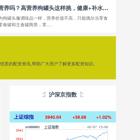
东启网平台 狗罐头有营养吗？高营养狗罐头这样挑，健康+补水一举两得
为狗罐头像调味品一样，营养价值不高，只能偶尔当零食
食罐和主食罐两类，零....
享优质的配资资讯,帮助广大用户了解更多配资知识。
沪深京指数
上证综指
3940.04
+39.68
+1.02%