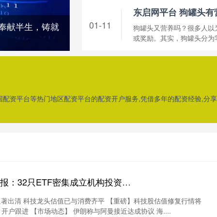
01-11
球奉献半生，铸就
狗罐头又营养吗？很多人以
或奖励。其实，狗罐头分为零
全国配资平台等热门地区配资平台的配资开户服务,凭借多年的配资经验,分
18配资官网 财经早报：32只ETF密集成立机构投资者加速入场 深交所也将切换交易线路丨2026年8月6日
显著出清 科技龙头估值已与消费齐平 【重磅】科技股估值修复行情将
户跟进 【市场动态】 伊朗称与阿曼接近达成协议 海....