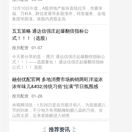
12月10日午盘，A股房地产板块直线拉升，华夏幸
福、万科A、财信发展等多股涨停，特发服务、金地
集团等跟涨。港股内房股走高
五五策略 通达信强庄起爆翻倍指标公
式！！！（选股）
按月配资
01-07
今天要分享的是： 图片 通达信强庄起爆翻倍指标公
式！！！——选股量化！ 通达信强庄起爆翻倍指标
公式！！！ 选股
融创优配官网 多地消费市场购销两旺洋溢浓
浓年味儿&#32;传统习俗“拉满”节日氛围感
按月配资
01-26
央视网消息：1月26日是农历腊月初八，为迎接腊八
节的到来，不少地方有用醋腌制腊八蒜的习俗。在
山西太原，近来老陈醋进入销售
推荐资讯