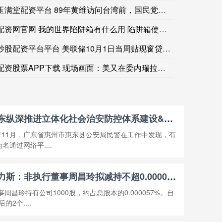
玉满堂配资平台 89年黄维访问台湾前，国民党方面力劝他留在台
配资网官网 我的世界陷阱箱有什么用 陷阱箱使用技巧分享
炒股配资平台平台 美联储10月1日当周贴现窗贷款余额71.7
配资股票APP下载 现场画面：美又在委内瑞拉海域扣押油轮 委
宏大速配官网 广东惠东纵深推进立体化社会治安防控体系建设&#32;什么问题突出就整治什么
年11月，广东省惠州市惠东县公安局民警在工作中发现，有
名通过网络平....
七星策略官网官网 赛力斯：非执行董事周昌玲拟减持不超0.000057%股份
昌玲持有公司1000股，约占总股本的0.000057%。自
2个....