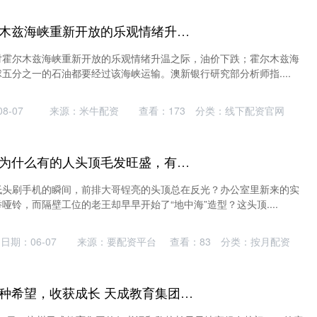
苏州配资 在对霍尔木兹海峡重新开放的乐观情绪升温之际，油价下跌
对霍尔木兹海峡重新开放的乐观情绪升温之际，油价下跌；霍尔木兹海
五分之一的石油都要经过该海峡运输。澳新银行研究部分析师指....
8-07
来源：米牛配资
查看：
173
分类：
线下配资官网
期货配资公司官网 为什么有的人头顶毛发旺盛，有的人头顶却“光秃秃”？告诉你答案
低头刷手机的瞬间，前排大哥锃亮的头顶总在反光？办公室里新来的实
哑铃，而隔壁工位的老王却早早开始了“地中海”造型？这头顶....
日期：06-07
来源：要配资平台
查看：
83
分类：
按月配资
农业配资网平台 播种希望，收获成长 天成教育集团为孩子们送上特别的六一礼物