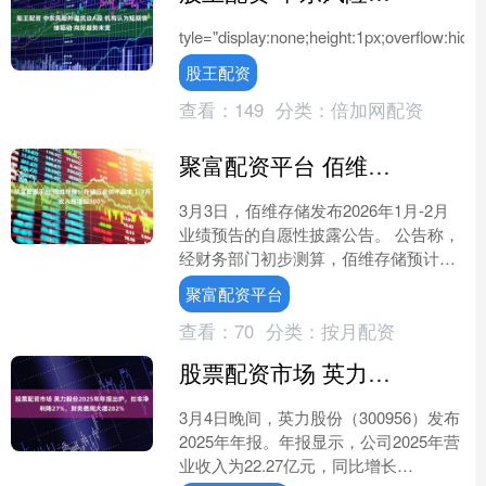
tyle="display:none;height:1px;overflow:hidden
股王配资
查看：
149
分类：
倍加网配资
聚富配资平台 佰维存储：存储行业供不应求 1-2月收入预增超300%
3月3日，佰维存储发布2026年1月-2月
业绩预告的自愿性披露公告。 公告称，
经财务部门初步测算，佰维存储预计
2026年1月-2月实现营业收入40亿元至
聚富配资平台
45亿元....
查看：
70
分类：
按月配资
股票配资市场 英力股份2025年年报出炉，扣非净利降27%，财务费用大增282%
3月4日晚间，英力股份（300956）发布
2025年年报。年报显示，公司2025年营
业收入为22.27亿元，同比增长