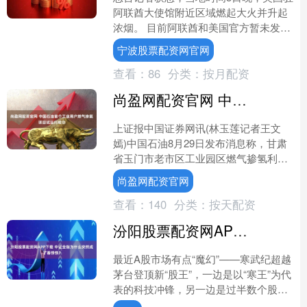
阿联酋大使馆附近区域燃起大火并升起
浓烟。 目前阿联酋和美国官方暂未发布
任何相关消息。（央视）....
宁波股票配资网官网
查看：
86
分类：
按月配资
尚盈网配资官网 中国石油首个工业用户燃气掺氢项目试运行成功
上证报中国证券网讯(林玉莲记者王文
嫣)中国石油8月29日发布消息称，甘肃
省玉门市老市区工业园区燃气掺氢利用
关键技术研究及示范应用项目于近日试
尚盈网配资官网
运行成功。这既开创了....
查看：
140
分类：
按天配资
汾阳股票配资网APP下载 中证全指为什么突然成了香饽饽？
最近A股市场有点“魔幻”——寒武纪超越
茅台登顶新“股王”，一边是以“寒王”为代
表的科技冲锋，另一边是过半数个股集
体躺平。 就在这冰火两重天的行情里，