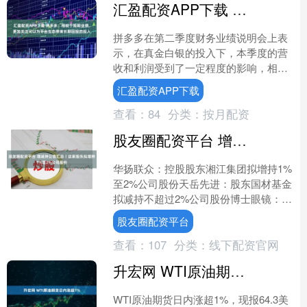
汇盈配资APP下载 拼多多：相较于短期业绩，更加关注可以为平台生态带来长期回报的投入
拼多多在第二季度财务业绩说明会上表
示，在真金白银的投入下，本季度的营
收和利润受到了一定程度的影响，相较
于短期业绩，我们更加关注可以为平台
汇盈配资APP下载
生态带来长期回报的投入。....
查看：
84
分类：
按月配资
股友圈配资平台 增减持公告汇总丨这家股东拟增持1%至2%公司股份
华扬联众：控股股东湘江集团拟增持1%
至2%公司股份天岳先进：股东国材基金
拟减持不超过2%公司股份博士眼镜：特
定股东江南道拟减持不超0.427%公司股
股友圈配资平台
份恒生电子：....
查看：
107
分类：
线下配资官网
升宏网 WTI原油期货日内涨超1%
WTI原油期货日内涨超1%，现报64.3美