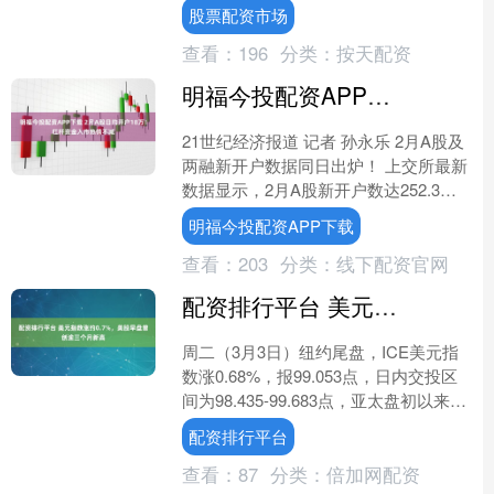
20.83%；归母净利润为1311.67万元....
股票配资市场
查看：
196
分类：
按天配资
明福今投配资APP下载 2月A股日均开户18万！杠杆资金入市热情不减
21世纪经济报道 记者 孙永乐 2月A股及
两融新开户数据同日出炉！ 上交所最新
数据显示，2月A股新开户数达252.3万
户，同比2025年2月的283.59万户下....
明福今投配资APP下载
查看：
203
分类：
线下配资官网
配资排行平台 美元指数涨约0.7%，美股早盘曾创逾三个月新高
周二（3月3日）纽约尾盘，ICE美元指
数涨0.68%，报99.053点，日内交投区
间为98.435-99.683点，亚太盘初以来持
续走高，北京时间18:00以来....
配资排行平台
查看：
87
分类：
倍加网配资