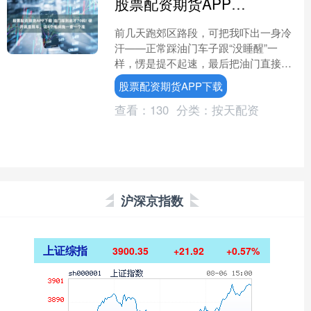
股票配资期货APP下载 油门踩到底才70码! 硬开就是毁车，这4个毛病我一查一个准
前几天跑郊区路段，可把我吓出一身冷
汗——正常踩油门车子跟“没睡醒”一
样，愣是提不起速，最后把油门直接踩
到底，仪表盘才勉强爬到70多码，发动
股票配资期货APP下载
机吼得震天响，车速却纹....
查看：
130
分类：
按天配资
沪深京指数
上证综指
3900.35
+21.92
+0.57%