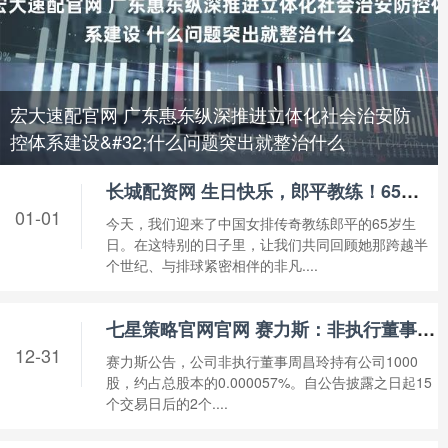
宏大速配官网 广东惠东纵深推进立体化社会治安防
控体系建设&#32;什么问题突出就整治什么
长城配资网 生日快乐，郎平教练！65载为排球奉献半生，铸就中国女排辉煌传奇
01-01
今天，我们迎来了中国女排传奇教练郎平的65岁生
日。在这特别的日子里，让我们共同回顾她那跨越半
个世纪、与排球紧密相伴的非凡....
七星策略官网官网 赛力斯：非执行董事周昌玲拟减持不超0.000057%股份
12-31
赛力斯公告，公司非执行董事周昌玲持有公司1000
股，约占总股本的0.000057%。自公告披露之日起15
个交易日后的2个....