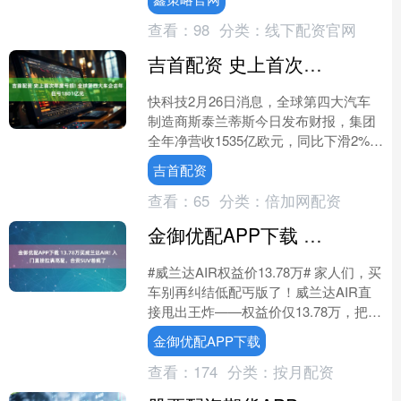
的一家大型汽车生产....
查看：
98
分类：
线下配资官网
吉首配资 史上首次年度亏损! 全球第四大车企去年巨亏1801亿元
快科技2月26日消息，全球第四大汽车
制造商斯泰兰蒂斯今日发布财报，集团
全年净营收1535亿欧元，同比下滑2%；
净亏损达223亿欧元（约合人民币1801
吉首配资
亿元），也....
查看：
65
分类：
倍加网配资
金御优配APP下载 13.78万买威兰达AIR! 入门直接拉满高配，合资SUV卷疯了
#威兰达AIR权益价13.78万# 家人们，买
车别再纠结低配丐版了！威兰达AIR直
接甩出王炸——权益价仅13.78万，把合
资SUV的性价比焊死在天花板！ 这次
金御优配APP下载
真....
查看：
174
分类：
按月配资