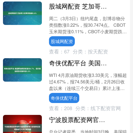
股城网配资 芝加哥大豆期货涨超0.6%
周二（3月3日）纽约尾盘，彭博谷物分
类指数涨0.22%，报30.7474点。 CBOT
玉米期货涨0.11%，CBOT小麦期货跌
0.40%。 CBOT大豆期货涨0....
股城网配资
查看：
67
分类：
按天配资
奇侠优配平台 美国原油期货收涨约4.7%，纽约柴油期货收涨将近9.9%
WTI 4月原油期货收涨3.33美元，涨幅超
过4.67%，报74.56美元/桶，2月26日收
盘以来（连续三个交易日）累计上涨将
近14.34%。 布伦特5月原油期....
奇侠优配平台
查看：
208
分类：
线下配资官网
宁波股票配资网官网 美国驻阿联酋大使馆附近区域燃起大火并升起浓烟
总台记者获悉，当地时间3日晚，美国驻