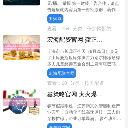
元/桶。 举报 第一财经广告合作，请点
击这里此内容为第一财经原创，著作权
归第一财经所有。未经第一财经书面授
升鸿网
权，不得以任....
查看：
154
分类：
倍加网配资
宏海配资官网 龚正会见土库曼斯坦库尔班古力·别尔德穆哈梅多夫儿童慈善基金会副主席阿塔巴耶娃
上海市市长龚正今天（8月25日）会见
了土库曼斯坦库尔班古力别尔德穆哈梅
多夫儿童慈善基金会副主席阿塔巴耶
娃。 龚正说，中国同土库曼斯坦的友谊
宏海配资官网
源远流长，上海重视与土....
查看：
90
分类：
按天配资
鑫策略官网 太火爆! 新款新能源汽车爆单! “订单排到下半年”
春节假期刚过，江苏南京的智能制造产
业园里，自动化产线高速运转，工人们
穿梭忙碌，企业订单爆满。 多个班组赶
订单 车企产线忙不停 在南京市江北新区
鑫策略官网