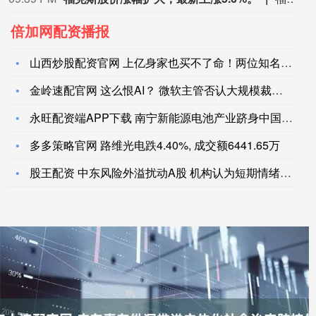
倍加网配资播报
山西炒股配资官网 上亿身家也买不了命！两位知名明星相继患癌，
金岭速配官网 这么恨AI？ 微软主管否认大规模裁员传闻
永旺配资端APP下载 南宁新能源电池产业跻身中国第一梯队&a
多多策略官网 路维光电跌4.40%, 成交额6441.65万
股王配资 中东风险外溢扰动A股 机构认为短期情绪驱动 向好趋