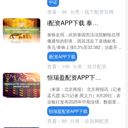
中证
有个细分赛道....
查看：
96
分类：
线下配资官网
i配资APP下载 泰铢走弱 此前泰国法院因违反道德标准而解除总理职务
泰铢走弱，此前泰国宪法法院解除总理
佩通坦的职务，因其违反了道德标准。
美元/泰铢上涨0.3%至32.382；法庭开始
宣读判决时为32.367。 由Shinawa....
i配资APP下载
查看：
199
分类：
按月配资
恒瑞盈配资APP下载 农业银行上半年营业收入及净利润保持“双正增长”
（来源：北京商报） 北京商报讯（记者
孟凡霞 实习记者 周义力）8月29日，农
业银行发布2025年中期业绩。数据显
示，报告期内，该行上半年实现营业收
恒瑞盈配资APP下载
入3698亿....
查看：
88
分类：
倍加网配资